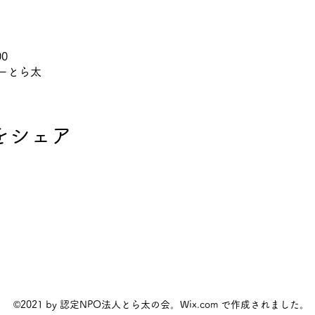
00
ーとら太
をシェア
©2021 by 認定NPO法人とら太の会。Wix.com で作成されました。