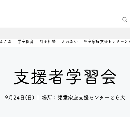
んこ園
学童保育
計画相談
ふれあい
児童家庭支援センターと
支援者学習会
9月24日(日)
  |  
場所：児童家庭支援センターとら太