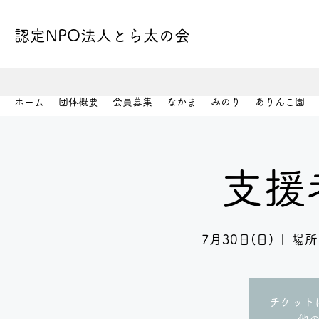
認定NPO法人とら太の会
ホーム
団体概要
会員募集
なかま
みのり
ありんこ園
支援
7月30日(日)
  |  
場所
チケット