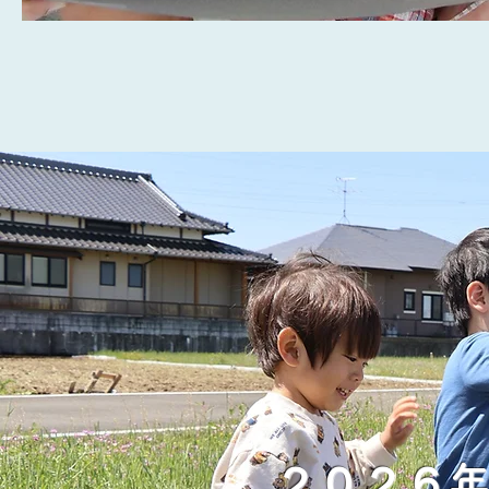
​２０２６