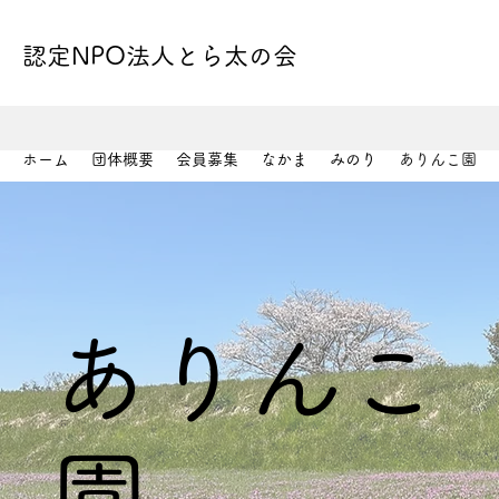
認定NPO法人とら太の会
ホーム
団体概要
会員募集
なかま
みのり
ありんこ園
​​ありんこ
園