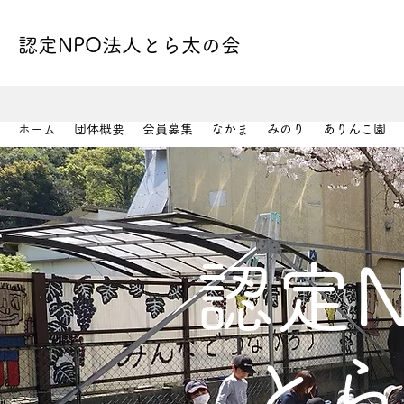
認定NPO法人とら太の会
ホーム
団体概要
会員募集
なかま
みのり
ありんこ園
認定
とら